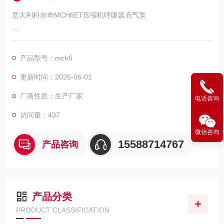
意大利科尔奇MCH6ET压缩机呼吸器充气泵
意大利科尔奇MCH6/ET高压呼吸空气压缩机呼吸器充气泵
山东莫尔斯电气科技有限公司-----销售和代理科尔奇空气压缩
产品型号：mch6
机，充填泵，空气呼吸器充气泵及配件，24小时售后维修团队提
供解决方案，为您提供销售维修保养一体化服务！详细产品介绍
更新时间：2026-06-01
及故障维修保养请咨询我司工作人员，我们愿竭诚为您服务
厂商性质：生产厂家
电话咨询
访问量：497
微信咨询
15588714767
产品咨询
产品分类
PRODUCT CLASSIFICATION