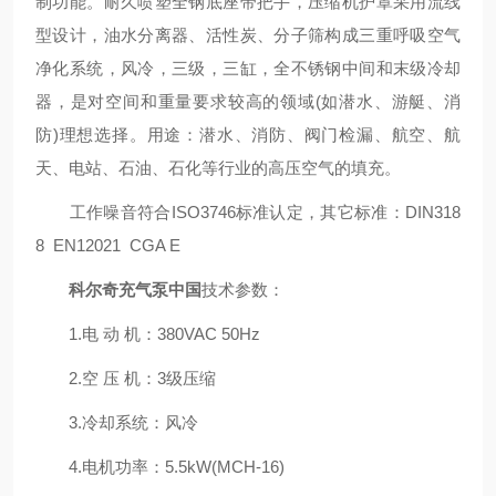
制功能。耐久喷塑全钢底座带把手，压缩机护罩采用流线
型设计，油水分离器、活性炭、分子筛构成三重呼吸空气
净化系统，风冷，三级，三缸，全不锈钢中间和末级冷却
器，是对空间和重量要求较高的领域(如潜水、游艇、消
防)理想选择。用途：潜水、消防、阀门检漏、航空、航
天
、电站、石油、石化等行业的高压空气的填充。
工作噪音符合ISO3746标准认定，其它标准：DIN318
8 EN12021 CGA E
科尔奇充气泵中国
技术参数：
1.电 动 机：380VAC 50Hz
2.空 压 机：3级压缩
3.冷却系统：风冷
4.电机功率：5.5kW(MCH-16)