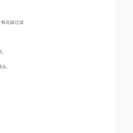
一氧化碳过滤
用。
插头。
。