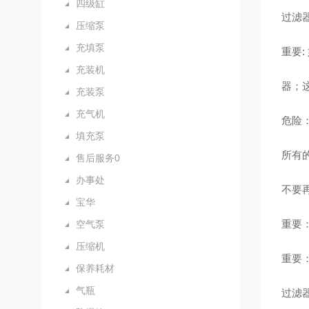
四级缸
过滤
压缩泵
充填泵
重要
充装机
器；
充装泵
充气机
危险
填充泵
所有
售后服务0
办事处
不要
宝华
重要
空气泵
压缩机
重要
保养耗材
气瓶
过滤