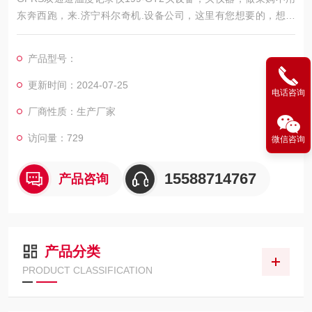
东奔西跑，来.济宁科尔奇机.设备公司，这里有您想要的，想看
的，满意的产品，.。
应用范围
产品型号：
GPRS温湿度记录仪，又称无线温湿度记录仪或温湿度监控系
统，主要是利用GPRS网络对环境温湿度进行监控。如：冷藏
更新时间：2024-07-25
电话咨询
车、保温箱、血库、食品药品厂、大型仓库、异地冷库和实验
厂商性质：生产厂家
室、机房、档案室等。GPRS温湿度记录仪和传统温湿度记录仪
相比，具有时实监控
访问量：729
微信咨询
15588714767
产品咨询
产品分类
PRODUCT CLASSIFICATION