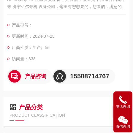
来.济宁科尔奇机.设备公司，这里有您想要的，想看的，满意的产
品产品名称：氟利昂检漏仪，卤素检漏仪，SF6气体检漏仪，制
冷剂检漏仪，气体检漏仪
产品型号：
型号：XP-1A
重要声明：近有客户.映，他们从其他地方购买的机器内的配置和
更新时间：2024-07-25
我们公司不同（和我们邮寄的产品相比，缺少一个传感器），XP
厂商性质：生产厂家
-1a产品出厂配置如下：
访问量：838
15588714767
产品咨询
产品分类
电话咨询
PRODUCT CLASSIFICATION
微信咨询