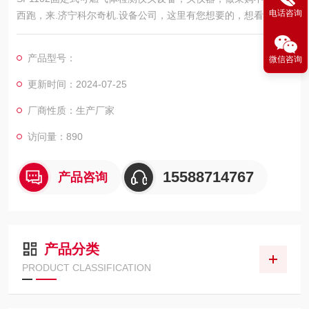
电话咨询
西跑，来.济宁科尔奇机.设备公司，这里有您想要的，想看的，满
意的产品。
SP-1102是一款隔爆型、固定安装方式的可燃气体检测器。可广
产品型号：
微信咨询
泛应用于石油、石化、冶金、化工、消防、燃气、环保、.力、通
讯、造纸，印染、污水处理、食品酿造、科研、教育、国防等领
更新时间：2024-07-25
域。
厂商性质：生产厂家
*的催化燃烧传感器
访问量：890
15588714767
产品咨询
产品分类
PRODUCT CLASSIFICATION