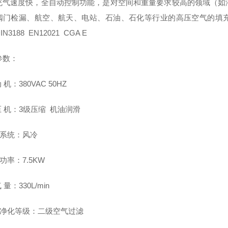
充气速度快，全自动控制功能，是对空间和重量要求较高的领域（如
阀门检漏、航空、航天
、
电站、石油、石化等行业的高压空气的填充。
N3188 EN12021 CGA E
参数：
 机：380VAC 50HZ
压 机：3级压缩 机油润滑
却系统：风冷
功率：7.5KW
 量：330L/min
气净化等级：二级空气过滤