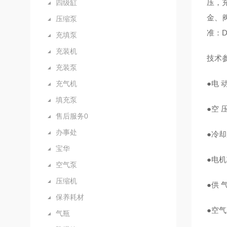
压，
四级缸
金、
压缩泵
准：DI
充填泵
充装机
技术
充装泵
●电 动
充气机
填充泵
●空 
售后服务0
办事处
●冷
宝华
●电机
空气泵
压缩机
●供 气
保养耗材
●空
气瓶