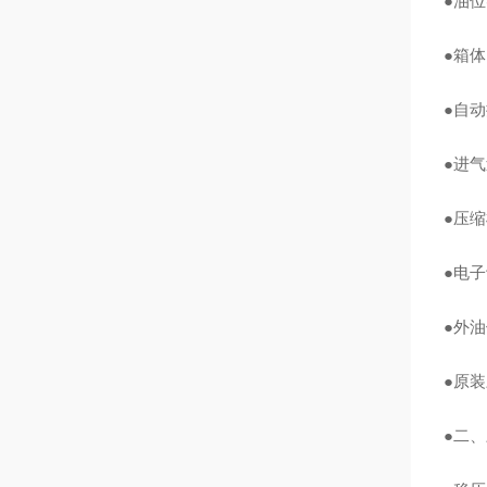
●油
●箱
●自
●进
●压
●电
●外
●原
●二