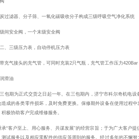
压阀
性炭过滤器、分子筛、一氧化碳吸收分子构成三级呼吸空气净化系统
个级间安全阀，一个末级安全阀
、二、三级压力表，自动停机压力表
带充气接头的充气管，可同时充装2只气瓶，充气管工作压力420Bar，
成润滑油
备三包期为正式交货之日起一年。在三包期内，济宁市科尔奇机电设
为造成的各类零件损坏，及时免费更换。保修期外设备在使用过程中
，积极协助客户完成维修服务。
秉承“客户至上、用心服务、共谋发展"的经营宗旨；于为广大客户
、测试服务以及相应零配件的供应等周到的服务。经过多年的不懈努