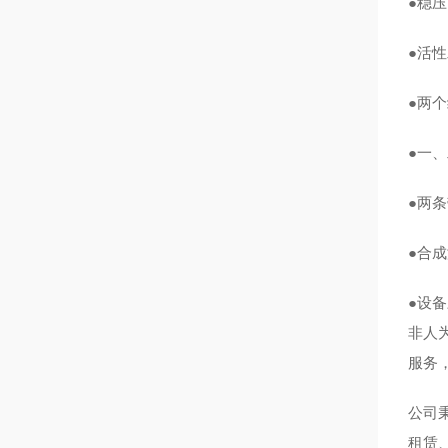
●稳
●活
●两
●一
●两条
●合
●设
非人
服务
公司
租赁