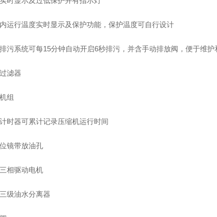
位实时显示及过低保护并有指示灯
体内运行温度实时显示及保护功能，保护温度可自行设计
动排污系统可每15分钟自动开启6秒排污，并含手动排放阀，便于维护
气过滤器
缩机组
子计时器可累计记录压缩机运行时间
油位镜带放油孔
装三相驱动电机
、三级油水分离器