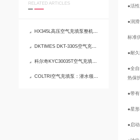
RELATED ARTICLES
●活
●润滑
HX345L高压空气充填泵整机及配套配件销售与标准化应用技术解析
标准供
DKTIMES DKT-330S空气充填泵规范使用与精细化维保技术指南
●耐
科尔奇KYC30035T空气充填泵操作使用与注意事项
●全
COLTRI空气充填泵：潜水领域的“移动生命线”与
热保
●带
●星
●启