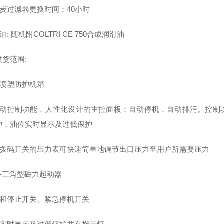
性炭过滤器更换时间：40小时
油: 随机附COLTRI CE 750合成润滑油
货范围:
久喷塑防护机箱
自动控制功能，人性化设计的主控面板：自动停机，自动排污。控制
护，油位实时显示及过低保护
有拨码开关的压力表可快速简单地调节出口压力至用户所需要压力
形-三角型磁力起动器
动和停止开关、紧急停机开关