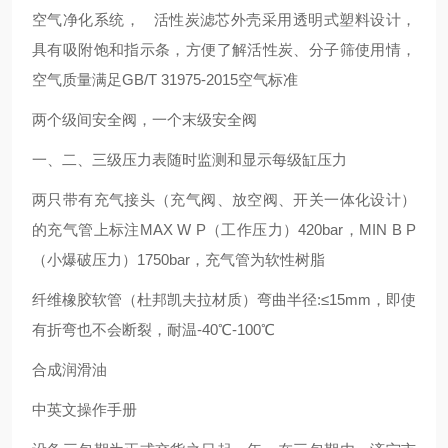
空气净化系统， 活性炭滤芯外壳采用透明式塑料设计，
具有吸附饱和指示条，方便了解活性炭、分子筛使用情
，
空气质量满足GB/T 31975-2015空气标准
两个级间安全阀，一个末级安全阀
一、二、三级压力表随时监测和显示每级缸压力
两只带有充气接头（充气阀、放空阀、开关一体化设计）
的充气管上标注MAX W P（工作压力）420bar，MIN B P
（小爆破压力）1750bar，充气管为软性树脂
纤维橡胶软管（杜邦凯夫拉材质）弯曲半径:≤15mm，即使
有折弯也不会断裂，耐温-40℃-100℃
合成润滑油
中英文操作手册