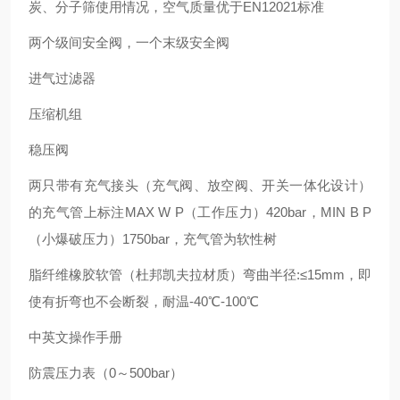
炭、分子筛使用情况，空气质量优于EN12021标准
两个级间安全阀，一个末级安全阀
进气过滤器
压缩机组
稳压阀
两只带有充气接头（充气阀、放空阀、开关一体化设计）
的充气管上标注MAX W P（工作压力）420bar，MIN B P
（小爆破压力）1750bar，充气管为软性树
脂纤维橡胶软管（杜邦凯夫拉材质）弯曲半径:≤15mm，即
使有折弯也不会断裂，耐温-40℃-100℃
中英文操作手册
防震压力表（0～500bar）