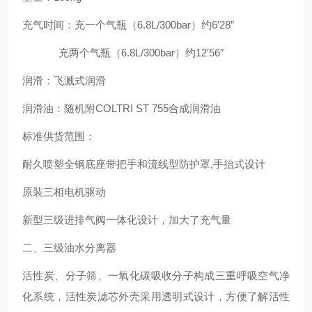
充气时间：充一个气瓶（6.8L/300bar）约6′28″
充两个气瓶（6.8L/300bar）约12′56″
润滑：飞溅式润滑
润滑油：随机附COLTRI ST 755合成润滑油
标准供货范围：
耐久喷塑全钢底座带把手和流线型防护罩,手抬式设计
原装三相电机驱动
新型三级进排气阀一体化设计，加大了充气量
二、三级油水分离器
活性炭、分子筛、一氧化碳吸收分子构成三重呼吸空气净
化系统，活性炭滤芯外壳采用透明式设计，方便了解活性