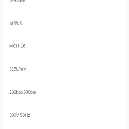
自动式
MCH-16
315L/min
232bar/330bar
380V 50Hz