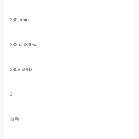
330L/min
232bar/330bar
380V 50Hz
3
自动