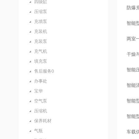
四级缸
防爆
压缩泵
充填泵
智能
充装机
两室
充装泵
充气机
干燥
填充泵
智能
售后服务0
办事处
智能
宝华
智能
空气泵
压缩机
智能
保养耗材
气瓶
车载