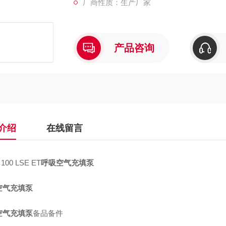
厂商性质：生产厂家
智能型呼吸空气充气系统
两室一站
产品咨询
干燥与过滤系统
智能压缩空气质量在线检测系统
智能清消烘空呼设备
介绍
在线留言
智能型APP一体化充气平台
智能型呼吸空气充气系统管理平台
100 LSE ET
呼吸空气充填泵
车载供气系统
空气充填泵
意大利COLTRI公司授权中国区代理商和技术
空气充填泵
备品备件
充填泵已