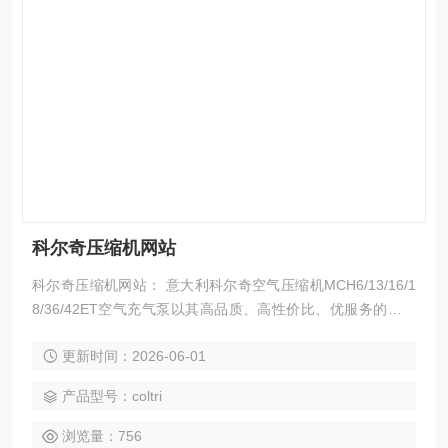
科尔奇压缩机网站
科尔奇压缩机网站： 意大利科尔奇空气压缩机MCH6/13/16/1
8/36/42ET空气充气泵以其高品质、高性价比、优服务的特点
获得150多个国家和地区的用户的信任。并在消防、潜水、工
更新时间：2026-06-01
业、航天等领域发挥着作用。 意大利科尔奇引入中国后,济宁
科尔奇有限公司已成为中国大的高压空气压缩机，呼吸空气压
产品型号：coltri
缩机供应商，让中国用户也已经享受到意大利科尔奇品牌的产
品及服务。
浏览量：756