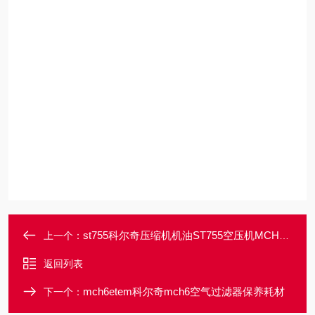
st755科尔奇压缩机机油ST755空压机MCH保养配件
上一个：
返回列表
mch6etem科尔奇mch6空气过滤器保养耗材
下一个：