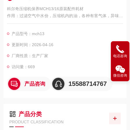
科尔奇压缩机保养MCH13/16原装配件耗材
作用：过滤空气中水份，压缩机内的油，各种有害气体，异味。
特殊滤芯会增加过滤二氧化碳CO2功能。 如果发现压缩气体出现
味道，或排气时发现排出的气体会携带有油，那么需要更换滤
产品型号：mch13
芯。 建议更换滤芯频率6个月-1年（根据当地环境，温度，使用
频率决定）空气滤芯的作用过滤空气中的水以及空气中的气味，
更新时间：2026-04-16
包含润滑油产生的味道，呼吸到纯净的空气。科尔奇压缩机保养
厂商性质：生产厂家
电话咨询
MCH
访问量：669
微信咨询
15588714767
产品咨询
产品分类
PRODUCT CLASSIFICATION