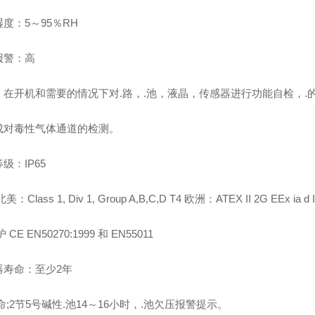
度：5～95％RH
报警：高
在开机和需要的情况下对.路，.池，液晶，传感器进行功能自检，.的R
成对毒性气体通道的检测。
级：IP65
：Class 1, Div 1, Group A,B,C,D T4 欧洲：ATEX II 2G EEx ia d 
 CE EN50270:1999 和 EN55011
器寿命：至少2年
命;2节5号碱性.池14～16小时，.池欠压报警提示。