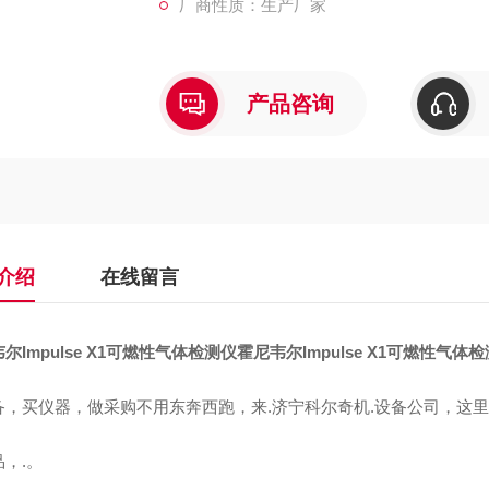
厂商性质：生产厂家
霍尼韦尔Impulse X1为一种专门检测可
可信赖，易于使用，费用不高且不需要经常
霍尼韦
产品咨询
介绍
在线留言
尔Impulse X1可燃性气体检测仪
霍尼韦尔Impulse X1可燃性气体
备，买仪器，做采购不用东奔西跑，来.济宁科尔奇机.设备公司，这
，.。