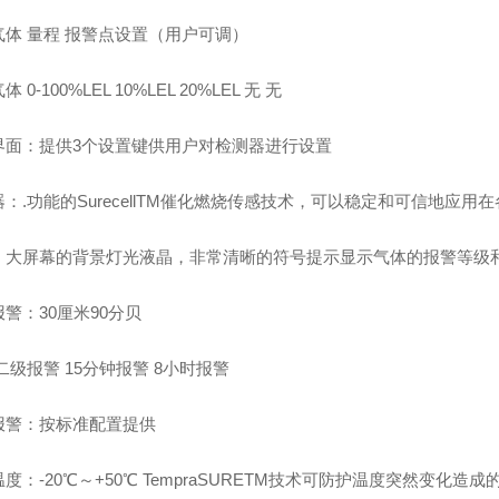
气体 量程 报警点设置（用户可调）
 0-100%LEL 10%LEL 20%LEL 无 无
界面：提供3个设置键供用户对检测器进行设置
：.功能的SurecellTM催化燃烧传感技术，可以稳定和可信地应用
：大屏幕的背景灯光液晶，非常清晰的符号提示显示气体的报警等级
警：30厘米90分贝
二级报警 15分钟报警 8小时报警
报警：按标准配置提供
度：-20℃～+50℃ TempraSURETM技术可防护温度突然变化造成