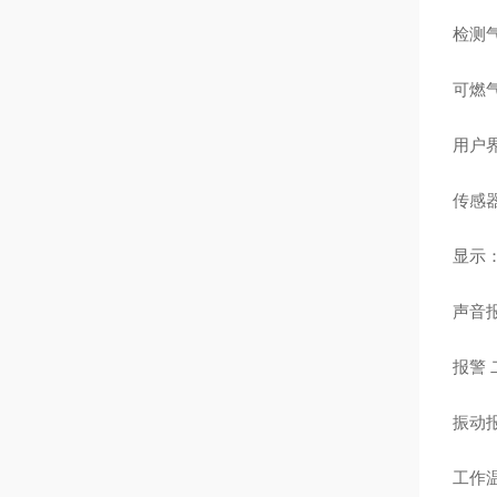
检测
可燃气体
用户
传感器
显示
声音报
报警 
振动
工作温