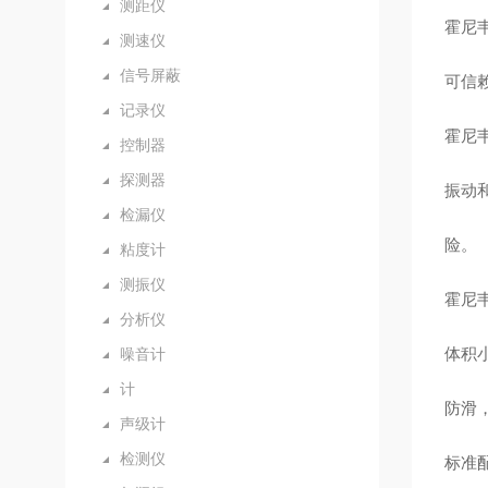
测距仪
霍尼韦
测速仪
信号屏蔽
可信
记录仪
霍尼韦
控制器
探测器
振动
检漏仪
险。
粘度计
测振仪
霍尼韦
分析仪
体积
噪音计
计
防滑
声级计
检测仪
标准