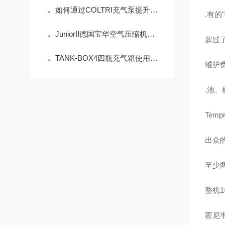
如何通过COLTRI充气泵提升气密性检测效率？
.有的
JuniorII德国宝华空气压缩机使用方法
超过了
TANK-BOX4四瓶充气箱使用技巧
维护
.池
Tem
出众
至少
整机
霍尼韦