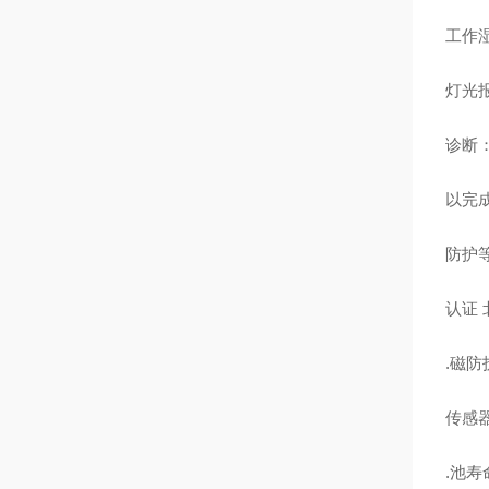
工作湿
灯光
诊断：
以完
防护等
认证 北美
.磁防护
传感
.池寿