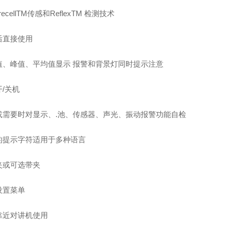
recellTM传感和ReflexTM 检测技术
后直接使用
值、峰值、平均值显示 报警和背景灯同时提示注意
/关机
或需要时对显示、.池、传感器、声光、振动报警功能自检
的提示字符适用于多种语言
夹或可选带夹
设置菜单
靠近对讲机使用