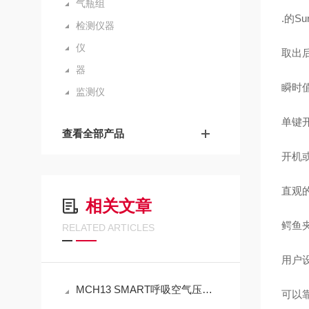
气瓶组
.的Su
检测仪器
仪
取出
器
瞬时
监测仪
单键开
查看全部产品
开机
直观
相关文章
鳄鱼
RELATED ARTICLES
用户
MCH13 SMART呼吸空气压缩机进行维护保养的秘籍
可以