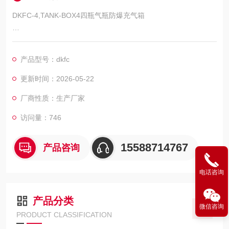
DKFC-4,TANK-BOX4四瓶气瓶防爆充气箱
充气数量:4瓶
产品型号：dkfc
型号:TANK-BOX4
更新时间：2026-05-22
适用气瓶:6-9升碳纤维气瓶或钢瓶
厂商性质：生产厂家
供应商：济宁市科尔奇机电设备有限公司
访问量：746
四瓶气瓶防爆充气箱可以一充装4只6.8升或9升气瓶
15588714767
产品咨询
保护你自己，你的员工和客户对气瓶爆炸的风险。四瓶防爆充气
电话咨询
箱可以一充装4只6.8升或9升气瓶
产品分类
微信咨询
PRODUCT CLASSIFICATION