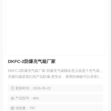
DKFC-2防爆充气箱厂家
DKFC-2防爆充气箱厂家 防爆充气箱顾名思义就是个充气箱，
关键问题是我们的产品防爆,更安全，厚厚的钢板可以承受100
0公斤的压力，我们的产品服务宗旨是保护你自己，保护你的
更新时间：2026-05-22
员工和保护你的客户。 我公司生产的气瓶防爆充气箱是为了保
气瓶充装人员的安全,在气瓶的实际使用中,很难避免将一些有
产品型号：dkfc
安全隐患的气瓶即时发现,科尔奇防爆充气箱可阻挡隐患气瓶在
爆破时产生的高速破片对气瓶操作人员的伤害
浏览量：797