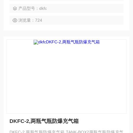
开有泄压孔，气瓶爆破时，膨胀的压缩空气通过内、外箱之间
产品型号：dkfc
的空间和箱体底部泄压孔排出，防止对人员的伤害 开门连锁装
置，开门时自动切断充气回路，关门时自动打开充气回路
浏览量：724
DKFC-2,两瓶气瓶防爆充气箱
DKFC-2,两瓶气瓶防爆充气箱 TANK-BOX2两瓶气瓶防爆充气