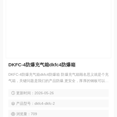
DKFC-4防爆充气箱dkfc4防爆箱
DKFC-4防爆充气箱dkfc4防爆箱 防爆充气箱顾名思义就是个充
气箱，关键问题是我们的产品防爆,更安全，厚厚的钢板可以承
受1000公斤的压力，我们的产品服务宗旨是保护你自己，保护
更新时间：2026-05-26
你的员工和保护你的客户。 我公司生产的气瓶防爆充气箱是为
了保气瓶充装人员的安全,在气瓶的实际使用中,很难避免将一
产品型号：dkfc4-dkfc-2
些有安全隐患的气瓶即时发现,科尔奇防爆充气箱可阻挡隐患气
瓶在爆破时产生的高速破片对气瓶操作人员的伤害
浏览量：709