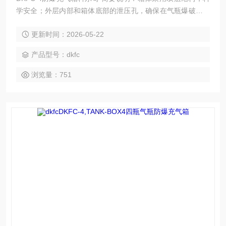
学安全；外层内部和箱体底部的泄压孔，确保在气瓶爆破时，
人员不受伤害；开门连锁、关门自锁装置处处彰显人性化设
更新时间：2026-05-22
计； 6.8L和9L气瓶通用设计，操作安全方便，科学实用。
产品型号：dkfc
浏览量：751