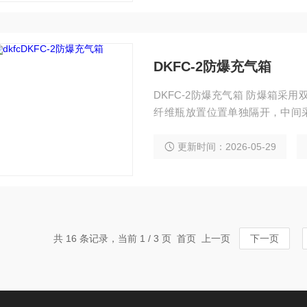
DKFC-2防爆充气箱
DKFC-2防爆充气箱 防爆箱采
纤维瓶放置位置单独隔开，中间采
钢板制成，防爆充气箱和人员间的
气瓶爆破时，膨胀的压缩空气通
更新时间：2026-05-29
人员的伤害 开门连锁装置，开门
共 16 条记录，当前 1 / 3 页 首页 上一页
下一页