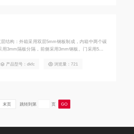
用双层结构：外箱采用双层5mm钢板制成，内箱中两个碳
用3mm隔板分隔，前侧采用3mm钢板。门采用5mm
钢板厚度为10mm 外箱内层和箱体底部开有泄压孔，
过内、外箱之间的空间和箱体底部泄压孔排出，防止对
产品型号：dkfc
浏览量：721
时自动切断充气回路，关门时自动打开充气回路
末页
跳转到第
页