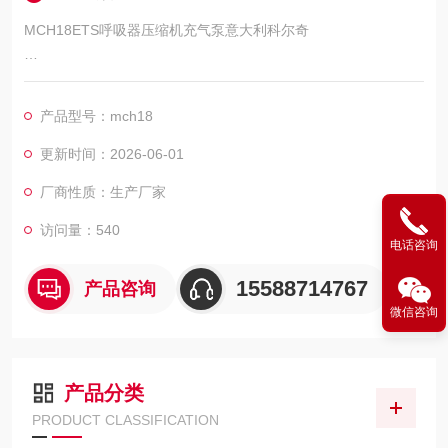
MCH18ETS呼吸器压缩机充气泵意大利科尔奇
MCH18/ETS呼吸器压缩机 正压式高压呼吸空气充气泵 意大利科
尔奇
产品型号：mch18
山东莫尔斯电气科技有限公司-----销售和代理科尔奇空气压缩
机，充填泵，空气呼吸器充气泵及配件，24小时售后维修团队提
更新时间：2026-06-01
供解决方案，为您提供销售维修保养一体化服务！详细产品介绍
厂商性质：生产厂家
及故障维修保养请咨询我司工作人员，我们愿竭诚为您服务
访问量：540
电话咨询
15588714767
产品咨询
微信咨询
产品分类
PRODUCT CLASSIFICATION