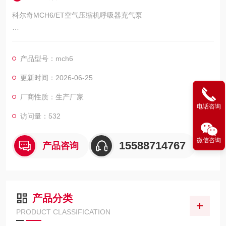
科尔奇MCH6/ET空气压缩机呼吸器充气泵
意大利科尔奇MCH6/ET高压呼吸空气压缩机呼吸器充气泵
产品型号：mch6
MCH6 STANDARD系正压式呼吸器充气泵是同类安全消防产品中
重量轻盈，体积小袖珍的，MCH6 STANDARD系正压式呼吸器充
更新时间：2026-06-25
气泵可放置到汽车后备箱，移动方便。
厂商性质：生产厂家
MCH6/ET意大利科尔奇空气充气泵的技术参数：（蓝色和红色两
电话咨询
款）
访问量：532
微信咨询
15588714767
产品咨询
产品分类
PRODUCT CLASSIFICATION