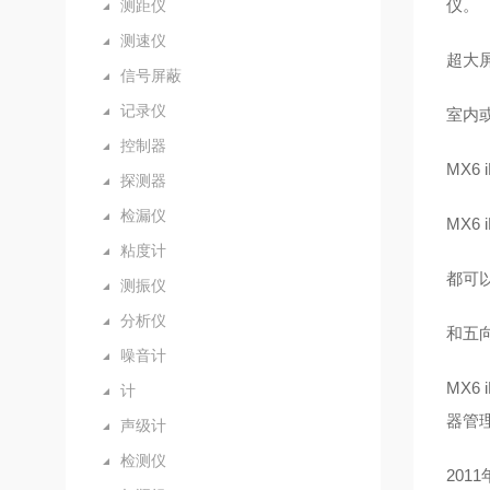
仪。
测距仪
测速仪
超大
信号屏蔽
记录仪
室内
控制器
MX6
探测器
检漏仪
MX6
粘度计
都可
测振仪
分析仪
和五
噪音计
MX6
计
器管理
声级计
检测仪
201