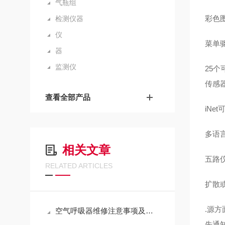
气瓶组
彩色
检测仪器
仪
菜单
器
监测仪
25
传感
查看全部产品
iNe
多语
相关文章
五路
RELATED ARTICLES
扩散
.源方
空气呼吸器维修注意事项及常见故障排除
先通