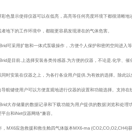
屏彩色显示使得仪器可以在低亮，高亮等任何亮度环境下都很清晰地
或者地下的工作环境中，都能更容易发现潜在的气体危害。
 iBrid可采用扩散和一体式泵吸操作，.方便个人保护和密闭空间进入
 iBrid是目前.上选择安装各类传感器.为方便的仪器，不论是.化学、
以同时安装在仪器之上，为各行各业用户提供.为有效的选择。除此以外，M
向导航键使用户可以方便直观地进行仪器的设置和功能选择。支持在
 iBrid大存储量的数据记录和下载功能为用户提供的数据浏览和处理功能
平台和iNet仪器网络*兼容。
1年，MX6应急救援和救生舱四气体版本MX6-ma (CO2,CO,O2,C