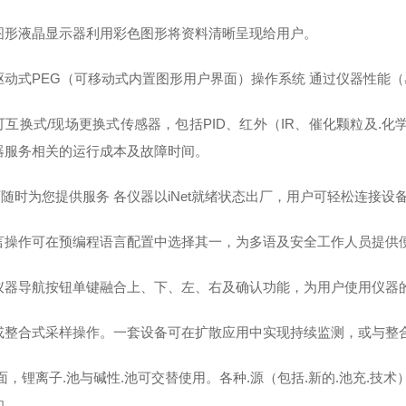
图形液晶显示器利用彩色图形将资料清晰呈现给用户。
驱动式PEG（可移动式内置图形用户界面）操作系统 通过仪器性能（
个可互换式/现场更换式传感器，包括PID、红外（IR、催化颗粒及.
器服务相关的运行成本及故障时间。
t可随时为您提供服务 各仪器以iNet就绪状态出厂，用户可轻松连接设
言操作可在预编程语言配置中选择其一，为多语及安全工作人员提供
仪器导航按钮单键融合上、下、左、右及确认功能，为用户使用仪器的
或整合式采样操作。一套设备可在扩散应用中实现持续监测，或与整
面，锂离子.池与碱性.池可交替使用。各种.源（包括.新的.池充.技
知。