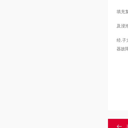
填充
及浸
经.
器故