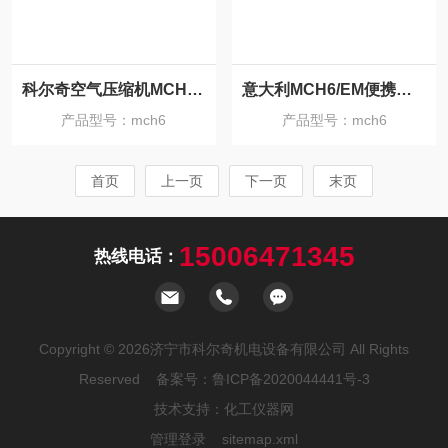
科尔奇空气压缩机MCH6充气泵价格
意大利MCH6/EM便携式呼吸空气充气泵/压缩机
产品型号：mch6
产品型号：mch6
首页
上一页
下一页
末页
15006471345
热线电话：
Copyright © 2026济宁市科尔奇机电设备有限公司 All Rights
Reserved 备案号：
鲁ICP备2020044441号-3
技术支持：
化工仪器网
管理登录
sitemap.xml