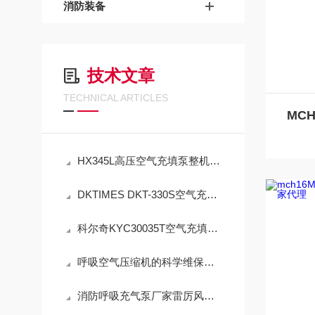
消防装备
技术文章
TECHNICAL ARTICLES
HX345L高压空气充填泵整机及配套配件销售与标准化应用技术解析
DKTIMES DKT-330S空气充填泵规范使用与精细化维保技术指南
科尔奇KYC30035T空气充填泵操作使用与注意事项
呼吸空气压缩机的科学维保指导
消防呼吸充气泵厂家雷厉风行闪现：呼吸器充气泵维保机构