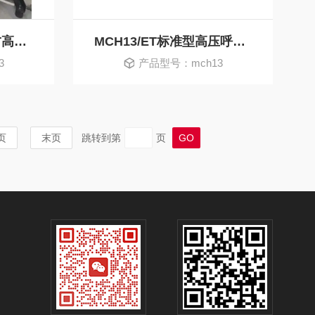
科尔奇原装MCH13/ET高压呼吸空气压缩充填泵
MCH13/ET标准型高压呼吸压缩机空气充填泵
3
产品型号：mch13
页
末页
跳转到第
页